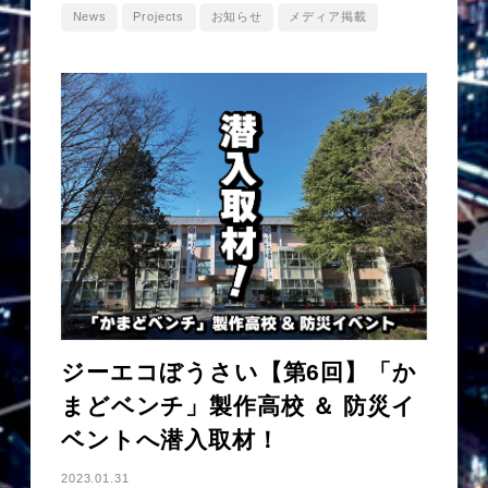
News
Projects
お知らせ
メディア掲載
ジーエコぼうさい【第6回】「か
まどベンチ」製作高校 ＆ 防災イ
ベントへ潜入取材！
2023.01.31