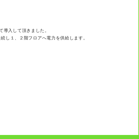
て導入して頂きました。
を接続し１、２階フロアへ電力を供給します。