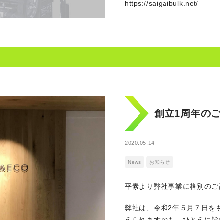
https://saigaibulk.net/
創立1周年の
2020.05.14
News
お知らせ
平素より弊社事業に格別のご
弊社は、令和2年５月７日を
えられますのも、ひとえに皆