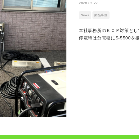
2020.03.22
News
納品事例
本社事務所のＢＣＰ対策とし
停電時は分電盤にS-5500