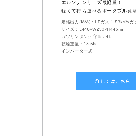
エルソナシリーズ最軽量！
軽くて持ち運べるポータブル発
定格出力(kVA)：LPガス 1.53kVA/ガ
サイズ：L440×W290×H445mm
ガソリンタンク容量：4L
乾燥重量：18.5kg
インバーター式
詳しくはこちら