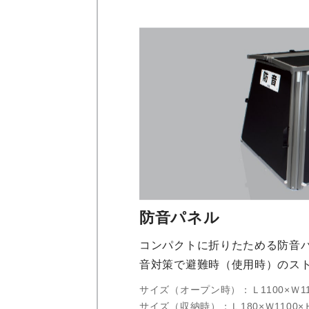
防音パネル
コンパクトに折りたためる防音
音対策で避難時（使用時）のス
サイズ（オープン時）：Ｌ1100×Ｗ11
サイズ（収納時）：Ｌ180×Ｗ1100×Ｈ