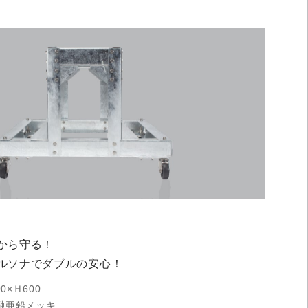
から守る！
ルソナでダブルの安心！
0×Ｈ600
融亜鉛メッキ