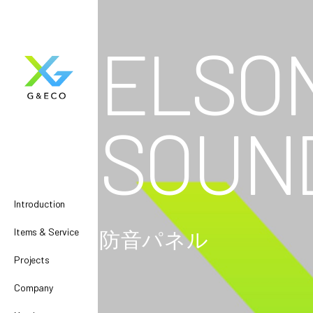
ELSO
SOUN
Introduction
Items & Service
防音パネル
Projects
Company