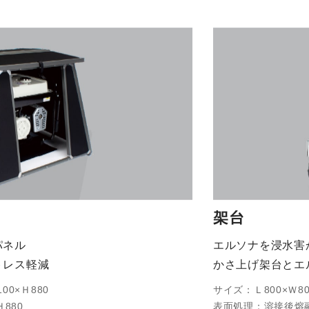
架台
パネル
エルソナを浸水害
トレス軽減
かさ上げ架台とエ
00×Ｈ880
サイズ：Ｌ800×Ｗ80
880
表面処理：溶接後熔