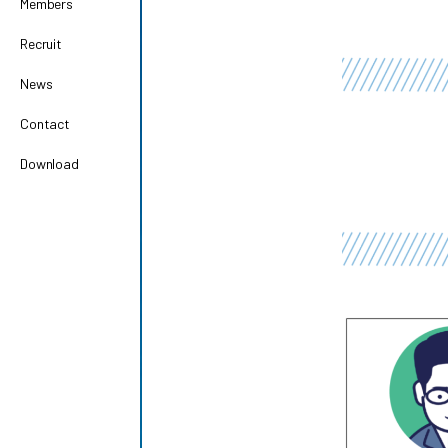
Members
Recruit
News
Contact
Download