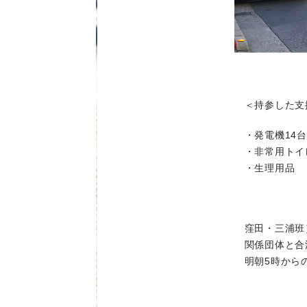
＜持参した支
・発電機14台
・非常用トイレ
・生理用品 
窪田・三浦班
関係団体と合流
明朝5時からの