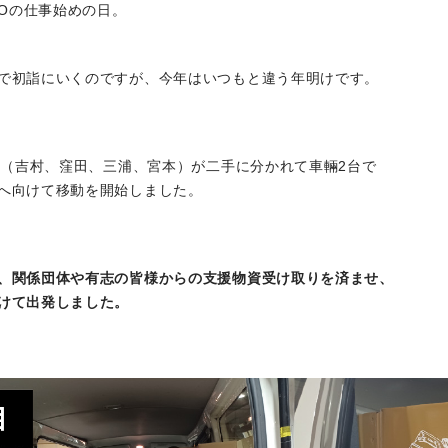
COの仕事始めの日。
で初詣にいくのですが、今年はいつもと違う年明けです。
4名（吉村、窪田、三浦、宮本）が二手に分かれて車輛2台で
へ向けて移動を開始しました。
、関係団体や有志の皆様からの支援物資受け取りを済ませ、
けて出発しました。