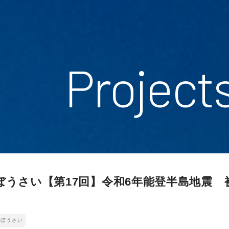
Project
ぼうさい【第17回】令和6年能登半島地震 
コぼうさい